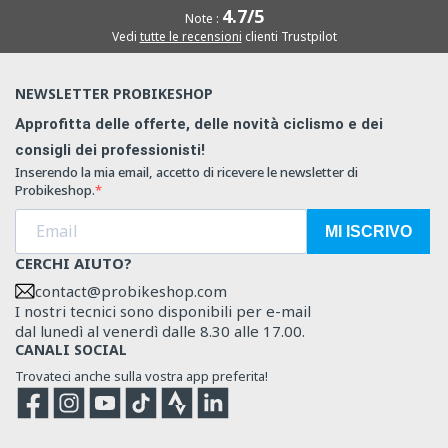
4.7/5
Note :
Vedi
tutte le recensioni
clienti Trustpilot
NEWSLETTER PROBIKESHOP
Approfitta delle offerte, delle novità ciclismo e dei
consigli dei professionisti!
Inserendo la mia email, accetto di ricevere le newsletter di
Probikeshop.
MI ISCRIVO
CERCHI AIUTO?
contact@probikeshop.com
I nostri tecnici sono disponibili per e-mail
dal lunedì al venerdì dalle 8.30 alle 17.00.
CANALI SOCIAL
Trovateci anche sulla vostra app preferita!
Facebook
Instagram
YouTube
TikTok
Strava
Strava