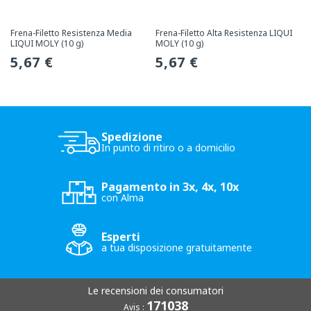
Frena-Filetto Resistenza Media
Frena-Filetto Alta Resistenza LIQUI
LIQUI MOLY (10 g)
MOLY (10 g)
Prezzo
5,67 €
Prezzo
5,67 €
normale
normale
Spedizione
In punto di ritiro o a domicilio
Pagamento in 3x, 4x, 10x
con Alma
Esperti
a tua disposizione gratuitamente
Le recensioni dei consumatori
171038
Avis :