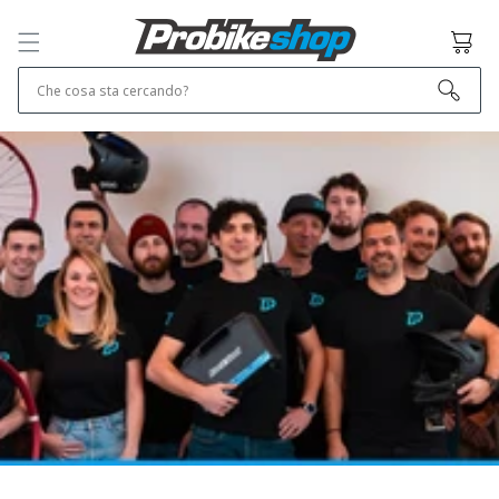
SALTA E VAI
AL
Cestino
CONTENUTO
Che cosa sta cercando?