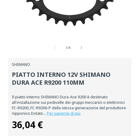
Media
aperti
su
1
1
/
4
in
una
finestra
SHIMANO
modale
PIATTO INTERNO 12V SHIMANO
DURA ACE R9200 110MM
Il piatto interno SHIMANO Dura-Ace 9200 è destinato
all'installazione sui pedivelle dei gruppi meccanici o elettronici
FC-R9200, FC-R9200-P della stessa generazione del produttore
nipponico.Dotato...
Per saperne di più
36,04 €
Prezzo
normale