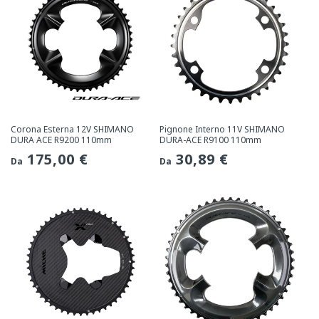
Corona Esterna 12V SHIMANO
Pignone Interno 11V SHIMANO
DURA ACE R9200 110mm
DURA-ACE R9100 110mm
Prezzo
175,00 €
Prezzo
30,89 €
Da
Da
normale
normale