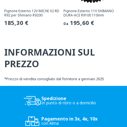
Pignone Esterno 12V MICHE X2 RD
Pignone Esterno 11V SHIMANO
R92 per Shimano R9200
DURA-ACE R9100 110mm
Prezzo
185,30 €
Prezzo
195,60 €
Da
normale
normale
INFORMAZIONI SUL
PREZZO
*
Prezzo di vendita consigliato dal fornitore a gennaio 2025
Spedizione
In punto di ritiro o a domicilio
Pagamento in 3x, 4x, 10x
con Alma