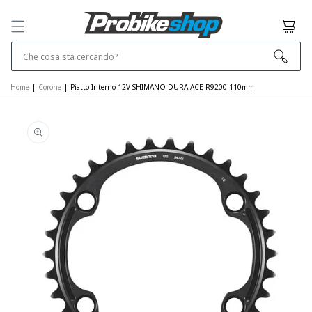
SALTA E VAI
AL
Cestino
CONTENUTO
Che cosa sta cercando?
Home
|
Corone
|
Piatto Interno 12V SHIMANO DURA ACE R9200 110mm
VAI ALLE
INFORMAZIONI
SUL PRODOTTO