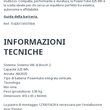
inutilizzo. Compatta, performante e duratura, la PowerTube 625 Wh è
la scelta ideale per chi cerca un equilibrio perfetto tra estetica,
autonomia e affidabilità.
Guida della batteria.
Ref: 15420174107004
INFORMAZIONI
TECNICHE
Sistema: Sistema VAE di Bosch 2.
Capacità: 625 Wh.
Annata: AM2020.
Tipo di batteria: Powertube integrata verticale.
Tecnologia
litio-ione.
Peso (produttore): 3,95 kg.
Dimensioni: 416 x 65 x 84 mm.
La piastra di montaggio 1270015629 è necessaria per l'installazione
(non fornita).