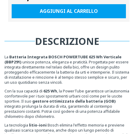
normale
AGGIUNGI AL CARRELLO
DESCRIZIONE
La
Batteria Integrata BOSCH POWERTUBE 625 Wh Verticale
(BBP291)
unisce potenza, eleganza e praticità. Progettata per essere
integrata direttamente nel telaio della bici, offre un design pulito
proteggendo efficacemente la batteria da urti e intemperie. Il sistema
di installazione e rimozione è al tempo stesso semplice e sicuro, per
un uso quotidiano senza vincoli.
Con la sua capacità di
625
Wh
, la PowerTube garantisce un'autonomia
confortevole per i tuoi spostamenti urbani così come per le uscite
sportive. Il suo
gestore ottimizzato della batteria (GOB)
integrato prolunga la durata di vita, garantendo al contempo
prestazioni costanti. Potrai così godere di una potenza affidabile
chilometro dopo chilometro.
La tecnologia
litio-ioni
Bosch elimina l'effetto memoria e previene
qualsiasi scarica spontanea, anche dopo un lungo periodo di