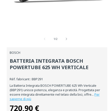
Media
aperti
su
1
1
/
2
in
una
finestra
BOSCH
modale
BATTERIA INTEGRATA BOSCH
POWERTUBE 625 WH VERTICALE
Réf. fabricant : BBP291
La Batteria Integrata BOSCH POWERTUBE 625 Wh Verticale
(BBP291) unisce potenza, eleganza e praticità. Progettata per
essere integrata direttamente nel telaio della bici, offre...
Per
saperne di più
720,90 €
Prezzo