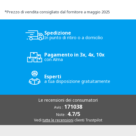
*
Prezzo di vendita consigliato dal fornitore a maggio 2025
Spedizione
In punto di ritiro o a domicilio
Pagamento in 3x, 4x, 10x
con Alma
Esperti
a tua disposizione gratuitamente
Le recensioni dei consumatori
171038
Avis :
4.7/5
Note :
Vedi
tutte le recensioni
clienti Trustpilot