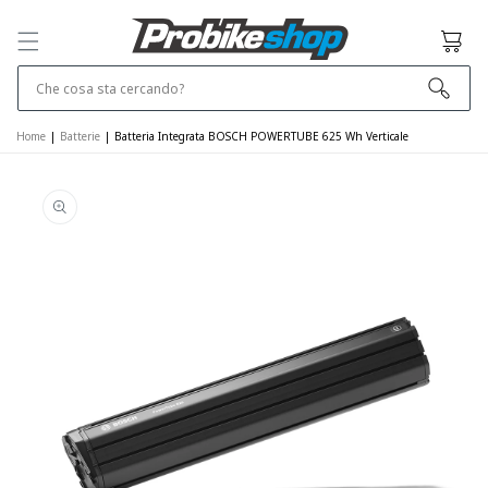
SALTA E VAI
AL
Cestino
CONTENUTO
Che cosa sta cercando?
Home
|
Batterie
|
Batteria Integrata BOSCH POWERTUBE 625 Wh Verticale
VAI ALLE
INFORMAZIONI
SUL PRODOTTO