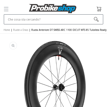
SALTA E VAI
AL
Cestino
CONTENUTO
Che cosa sta cercando?
Home
|
Ruote a Disco
|
Ruota Anteriore DT SWISS ARC 1100 DICUT WTS 85 Tubeless Ready 
VAI ALLE
INFORMAZIONI
SUL PRODOTTO