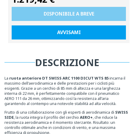
normale
DISPONIBILE A BREVE
AVVISAMI
DESCRIZIONE
La
ruota anteriore DT SWISS ARC 1100 DICUT WTS 85
incarna il
massimo dell'aerodinamica e delle prestazioni per i ciclisti più
esigenti. Grazie a un cerchio di 85 mm di altezza e una larghezza
interna di 22 mm, è perfettamente compatibile con il pneumatico
AERO 111 da 26 mm, ottimizzando così la resistenza all'aria
garantendo al contempo una notevole stabilità ad alta velocità.
Frutto di una collaborazione con gli esperti di aerodinamica di
SWISS
SIDE
, la ruota integra il profilo del cerchio
AERO+
, che riduce la
resistenza aerodinamica e il momento sterzante. Risultato: un
controllo ottimale anche in condizioni di vento, e una massima
efficienza di propulsione.