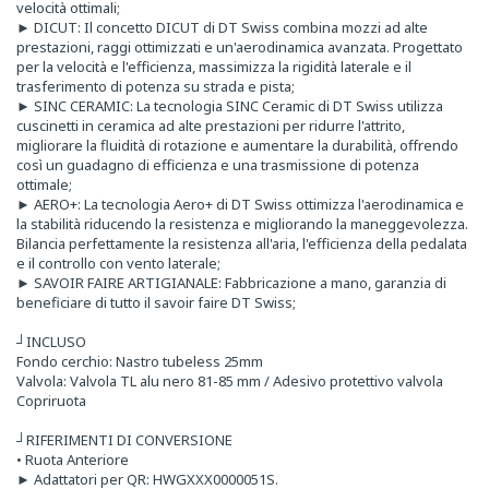
velocità ottimali;
► DICUT: Il concetto DICUT di DT Swiss combina mozzi ad alte
prestazioni, raggi ottimizzati e un'aerodinamica avanzata. Progettato
per la velocità e l'efficienza, massimizza la rigidità laterale e il
trasferimento di potenza su strada e pista;
► SINC CERAMIC: La tecnologia SINC Ceramic di DT Swiss utilizza
cuscinetti in ceramica ad alte prestazioni per ridurre l'attrito,
migliorare la fluidità di rotazione e aumentare la durabilità, offrendo
così un guadagno di efficienza e una trasmissione di potenza
ottimale;
► AERO+: La tecnologia Aero+ di DT Swiss ottimizza l'aerodinamica e
la stabilità riducendo la resistenza e migliorando la maneggevolezza.
Bilancia perfettamente la resistenza all'aria, l'efficienza della pedalata
e il controllo con vento laterale;
► SAVOIR FAIRE ARTIGIANALE: Fabbricazione a mano, garanzia di
beneficiare di tutto il savoir faire DT Swiss;
┘INCLUSO
Fondo cerchio: Nastro tubeless 25mm
Valvola: Valvola TL alu nero 81-85 mm / Adesivo protettivo valvola
Copriruota
┘RIFERIMENTI DI CONVERSIONE
• Ruota Anteriore
► Adattatori per QR: HWGXXX0000051S.