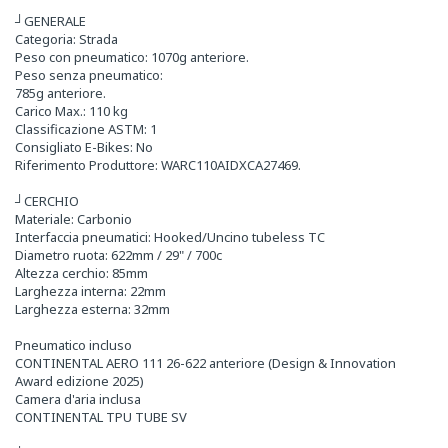
┘GENERALE
Categoria: Strada
Peso con pneumatico: 1070g anteriore.
Peso senza pneumatico:
785g anteriore.
Carico Max.: 110 kg
Classificazione ASTM: 1
Consigliato E-Bikes: No
Riferimento Produttore: WARC110AIDXCA27469.
┘CERCHIO
Materiale: Carbonio
Interfaccia pneumatici: Hooked/Uncino tubeless TC
Diametro ruota: 622mm / 29" / 700c
Altezza cerchio: 85mm
Larghezza interna: 22mm
Larghezza esterna: 32mm
Pneumatico incluso
CONTINENTAL AERO 111 26-622 anteriore (Design & Innovation
Award edizione 2025)
Camera d'aria inclusa
CONTINENTAL TPU TUBE SV