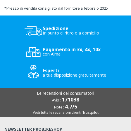
*
Prezzo di vendita consigliato dal fornitore a febbraio 2025
Spedizione
In punto di ritiro o a domicilio
Pagamento in 3x, 4x, 10x
con Alma
Esperti
a tua disposizione gratuitamente
Le recensioni dei consumatori
171038
Avis :
4.7/5
Note :
Vedi
tutte le recensioni
clienti Trustpilot
NEWSLETTER PROBIKESHOP