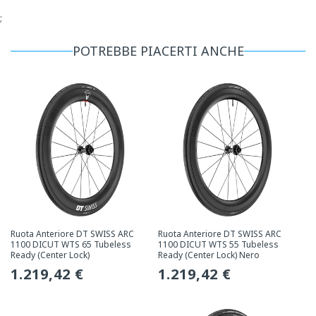
;
POTREBBE PIACERTI ANCHE
Ruota Anteriore DT SWISS ARC
Ruota Anteriore DT SWISS ARC
1100 DICUT WTS 65 Tubeless
1100 DICUT WTS 55 Tubeless
Ready (Center Lock)
Ready (Center Lock) Nero
Prezzo
1.219,42 €
Prezzo
1.219,42 €
normale
normale