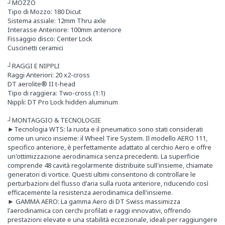
┘MOZZO
Tipo di Mozzo: 180 Dicut
Sistema assiale: 12mm Thru axle
Interasse Anteriore: 100mm anteriore
Fissaggio disco: Center Lock
Cuscinetti ceramici
┘RAGGI E NIPPLI
Raggi Anteriori: 20 x2-cross
DT aerolite® II t-head
Tipo di raggiera: Two-cross (1:1)
Nippli: DT Pro Lock hidden aluminum
┘MONTAGGIO & TECNOLOGIE
►Tecnologia WTS: la ruota e il pneumatico sono stati considerati
come un unico insieme: il Wheel Tire System. Il modello AERO 111,
specifico anteriore, è perfettamente adattato al cerchio Aero e offre
un'ottimizzazione aerodinamica senza precedenti. La superficie
comprende 48 cavità regolarmente distribuite sull'insieme, chiamate
generatori di vortice. Questi ultimi consentono di controllare le
perturbazioni del flusso d'aria sulla ruota anteriore, riducendo così
efficacemente la resistenza aerodinamica dell'insieme.
► GAMMA AERO: La gamma Aero di DT Swiss massimizza
l'aerodinamica con cerchi profilati e raggi innovativi, offrendo
prestazioni elevate e una stabilità eccezionale, ideali per raggiungere