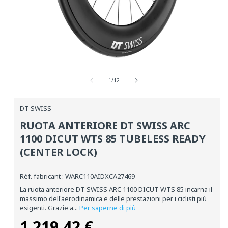
Media
aperti
1
su
1
/
12
in
una
finestra
DT SWISS
modale
RUOTA ANTERIORE DT SWISS ARC
1100 DICUT WTS 85 TUBELESS READY
(CENTER LOCK)
Réf. fabricant : WARC110AIDXCA27469
La ruota anteriore DT SWISS ARC 1100 DICUT WTS 85 incarna il
massimo dell'aerodinamica e delle prestazioni per i ciclisti più
esigenti. Grazie a...
Per saperne di più
1.219,42 €
Prezzo