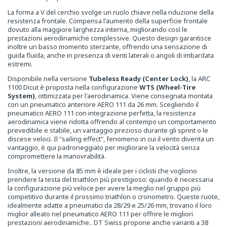
La forma a V del cerchio svolge un ruolo chiave nella riduzione della
resistenza frontale. Compensa l'aumento della superficie frontale
dovuto alla maggiore larghezza interna, migliorando così le
prestazioni aerodinamiche complessive. Questo design garantisce
inoltre un basso momento sterzante, offrendo una sensazione di
guida fluida, anche in presenza di venti laterali o angoli di imbardata
estremi.
Disponibile nella versione
Tubeless Ready (Center Lock)
, la ARC
1100 Dicut è proposta nella configurazione
WTS (Wheel-Tire
System)
, ottimizzata per l'aerodinamica. Viene consegnata montata
con un pneumatico anteriore AERO 111 da 26 mm. Scegliendo il
pneumatico AERO 111 con integrazione perfetta, la resistenza
aerodinamica viene ridotta offrendo al contempo un comportamento
prevedibile e stabile, un vantaggio prezioso durante gli sprint o le
discese veloci. Il "sailing effect", fenomeno in cui il vento diventa un
vantaggio, è qui padroneggiato per migliorare la velocità senza
compromettere la manovrabilità.
Inoltre, la versione da 85 mm è ideale per i ciclisti che vogliono
prendere
la testa del triathlon più prestigioso: quando è necessaria
la configurazione più veloce per avere la meglio nel gruppo più
competitivo durante il prossimo triathlon o cronometro. Queste ruote,
idealmente adatte a pneumatici da 28/29 e 25/26 mm, trovano il loro
miglior alleato nel pneumatico AERO 111 per offrire le migliori
prestazioni aerodinamiche.
.
DT Swiss propone anche varianti a 38