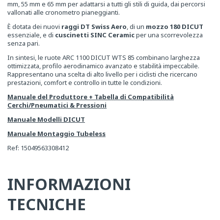
mm, 55 mm e 65 mm per adattarsi a tutti gli stili di guida, dai percorsi
vallonati alle cronometro pianeggianti.
È dotata dei nuovi
raggi DT Swiss Aero
, di un
mozzo 180 DICUT
essenziale, e di
cuscinetti SINC Ceramic
per una scorrevolezza
senza pari.
In sintesi, le ruote ARC 1100 DICUT WTS 85 combinano larghezza
ottimizzata, profilo aerodinamico avanzato e stabilità impeccabile.
Rappresentano una scelta di alto livello per i ciclisti che ricercano
prestazioni, comfort e controllo in tutte le condizioni.
Manuale del Produttore + Tabella di Compatibilità
Cerchi/Pneumatici & Pressioni
Manuale Modelli DICUT
Manuale Montaggio Tubeless
Ref: 15049563308412
INFORMAZIONI
TECNICHE