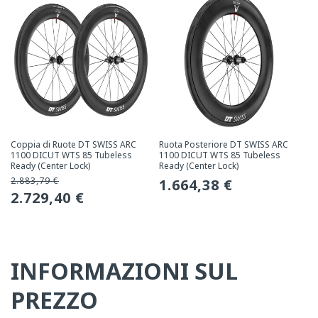
Coppia di Ruote DT SWISS ARC
Ruota Posteriore DT SWISS ARC
1100 DICUT WTS 85 Tubeless
1100 DICUT WTS 85 Tubeless
Ready (Center Lock)
Ready (Center Lock)
2.883,79 €
Prezzo
Prezzo
1.664,38 €
Prezzo
2.729,40 €
normale
normale
promozionale
INFORMAZIONI SUL
PREZZO