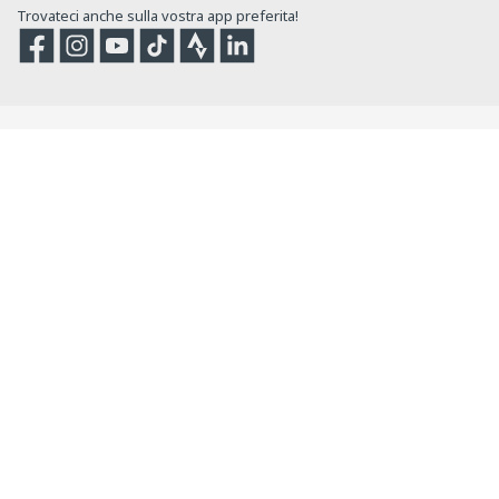
Trovateci anche sulla vostra app preferita!
Facebook
Instagram
YouTube
TikTok
Strava
Strava
PROBIKESHOP
Chi siamo?
Tutti i nostri consigli
Programma Fedeltà
Testimonianze dei Clienti
Lavora con noi
Snowleader, il nostro partner outdoor
SERVIZIO CLIENTI
FAQ
Consegna
Reso
Pagamento in 3 rate, 4 rate, 12 rate, 24 rate
Carta Regalo
Contattaci