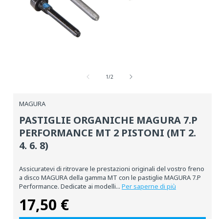
Media
aperti
su
1
1
/
2
in
una
finestra
MAGURA
modale
PASTIGLIE ORGANICHE MAGURA 7.P
PERFORMANCE MT 2 PISTONI (MT 2.
4. 6. 8)
Assicuratevi di ritrovare le prestazioni originali del vostro freno
a disco MAGURA della gamma MT con le pastiglie MAGURA 7.P
Performance. Dedicate ai modelli...
Per saperne di più
17,50 €
Prezzo
normale