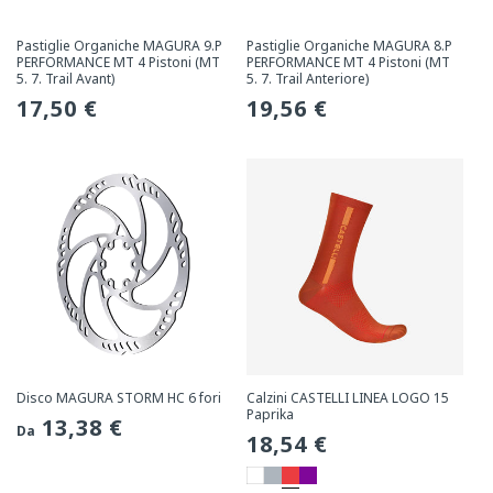
Pastiglie Organiche MAGURA 9.P
Pastiglie Organiche MAGURA 8.P
PERFORMANCE MT 4 Pistoni (MT
PERFORMANCE MT 4 Pistoni (MT
5. 7. Trail Avant)
5. 7. Trail Anteriore)
Prezzo
17,50 €
Prezzo
19,56 €
normale
normale
Disco MAGURA STORM HC 6 fori
Calzini CASTELLI LINEA LOGO 15
Paprika
Prezzo
13,38 €
Da
Prezzo
18,54 €
normale
normale