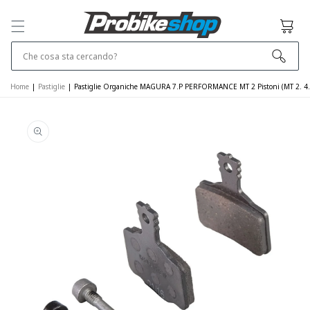
SALTA E VAI
AL
Cestino
CONTENUTO
Che cosa sta cercando?
Home
|
Pastiglie
|
Pastiglie Organiche MAGURA 7.P PERFORMANCE MT 2 Pistoni (MT 2. 4. 
VAI ALLE
INFORMAZIONI
SUL PRODOTTO