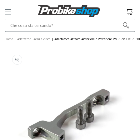
SALTA E VAI
AL
Cestino
CONTENUTO
Che cosa sta cercando?
Home
|
Adattatori Freni a disco
|
Adattatore Attacco Anteriore / Posteriore PM / PM HOP
VAI ALLE
INFORMAZIONI
SUL PRODOTTO