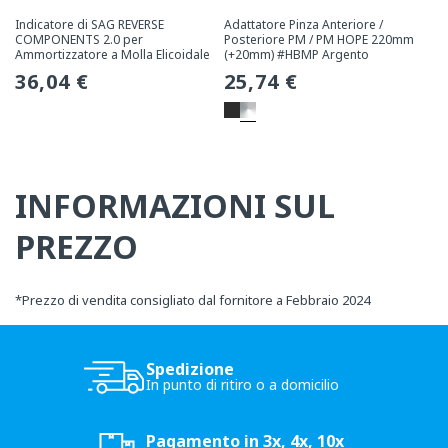
Indicatore di SAG REVERSE
Adattatore Pinza Anteriore /
COMPONENTS 2.0 per
Posteriore PM / PM HOPE 220mm
Ammortizzatore a Molla Elicoidale
(+20mm) #HBMP Argento
Prezzo
36,04 €
Prezzo
25,74 €
normale
normale
INFORMAZIONI SUL
PREZZO
*
Prezzo di vendita consigliato dal fornitore a Febbraio 2024
Spedizione
In punto di ritiro o a domicilio
Pagamento in 3x, 4x, 10x