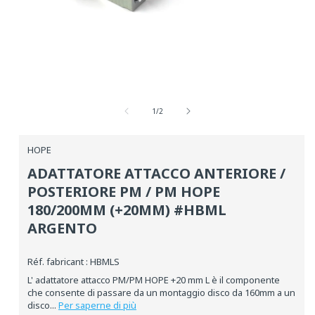
Media
aperti
1
su
1
/
2
in
una
finestra
HOPE
modale
ADATTATORE ATTACCO ANTERIORE /
POSTERIORE PM / PM HOPE
180/200MM (+20MM) #HBML
ARGENTO
Réf. fabricant : HBMLS
L' adattatore attacco PM/PM HOPE +20 mm L è il componente
che consente di passare da un montaggio disco da 160mm a un
disco...
Per saperne di più