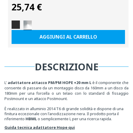
25,74 €
Prezzo
normale
AGGIUNGI AL CARRELLO
DESCRIZIONE
L'
adattatore attacco PM/PM HOPE +20 mm L
è il componente che
consente di passare da un montaggio disco da 160mm a un disco da
180mm per una forcella o un telaio con lo standard di fissaggio
Postmount e un attacco Postmount.
È realizzato in alluminio 2014 T6 di grande solidità e dispone di una
finitura eccezionale con l'anodizzazione nera. Il prodotto porta il
riferimento
HBML
o semplicemente L per una ricerca rapida.
Guida tecnica adattatore Hope qui