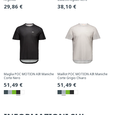
Prezzo
29,86 €
Prezzo
38,10 €
normale
normale
Maglia POC MOTION AIR Maniche
Maillot POC MOTION AIR Maniche
Corte Nero
Corte Grigio Chiaro
Prezzo
51,49 €
Prezzo
51,49 €
normale
normale