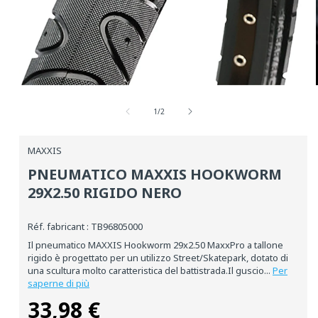
Media
aperti
su
1
1
/
2
in
una
finestra
MAXXIS
modale
PNEUMATICO MAXXIS HOOKWORM
29X2.50 RIGIDO NERO
Réf. fabricant : TB96805000
Il pneumatico MAXXIS Hookworm 29x2.50 MaxxPro a tallone
rigido è progettato per un utilizzo Street/Skatepark, dotato di
una scultura molto caratteristica del battistrada.Il guscio...
Per
saperne di più
33,98 €
Prezzo