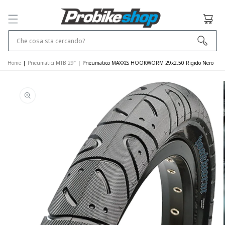
SALTA E VAI
AL
Cestino
CONTENUTO
Che cosa sta cercando?
Home
|
Pneumatici MTB 29"
|
Pneumatico MAXXIS HOOKWORM 29x2.50 Rigido Nero
VAI ALLE
INFORMAZIONI
SUL PRODOTTO