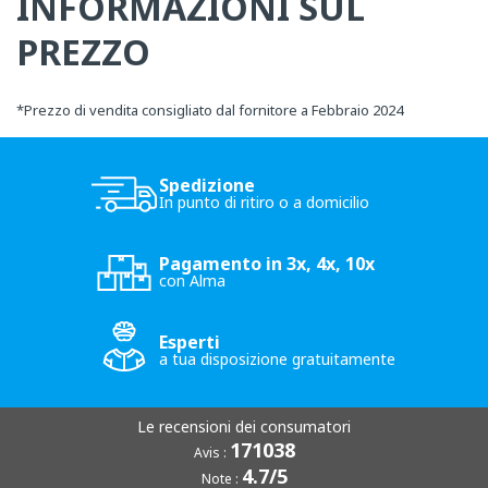
INFORMAZIONI SUL
PREZZO
*
Prezzo di vendita consigliato dal fornitore a Febbraio 2024
Spedizione
In punto di ritiro o a domicilio
Pagamento in 3x, 4x, 10x
con Alma
Esperti
a tua disposizione gratuitamente
Le recensioni dei consumatori
171038
Avis :
4.7/5
Note :