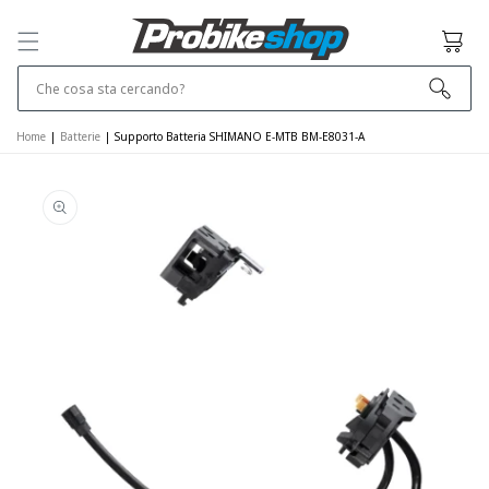
SALTA E VAI
AL
Cestino
CONTENUTO
Che cosa sta cercando?
Home
|
Batterie
|
Supporto Batteria SHIMANO E-MTB BM-E8031-A
VAI ALLE
INFORMAZIONI
SUL PRODOTTO