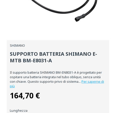
Media
aperti
1
SHIMANO
in
una
SUPPORTO BATTERIA SHIMANO E-
finestra
modale
MTB BM-E8031-A
Il supporto batteria SHIMANO BM-EN8031-A è progettato per
ospitare una batteria integrata nel tubo obliquo, senza unità
con chiave. Questo supporto privo di sistema...
Per saperne di
più
164,70 €
Prezzo
normale
Lunghezza