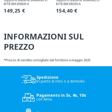
Supporto Batteria SHIMANO E-
Supporto Batteria SHIMANO E-
MTB BM-EN800-A
MTB BM-E8030-A
Prezzo
149,25 €
Prezzo
154,40 €
normale
normale
INFORMAZIONI SUL
PREZZO
*
Prezzo di vendita consigliato dal fornitore a maggio 2025
Spedizione
In punto di ritiro o a domicilio
Pagamento in 3x, 4x, 10x
con Alma