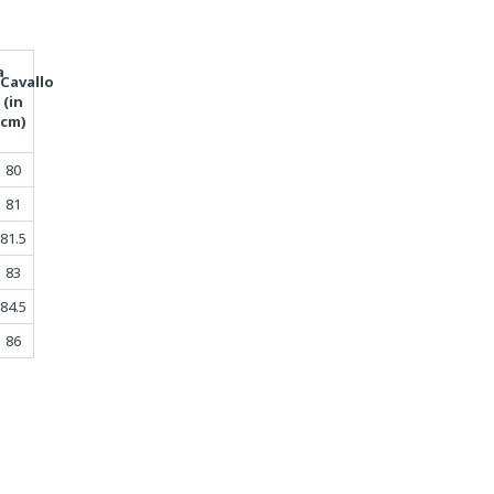
a
Cavallo
(in
cm)
80
81
81.5
83
84.5
86