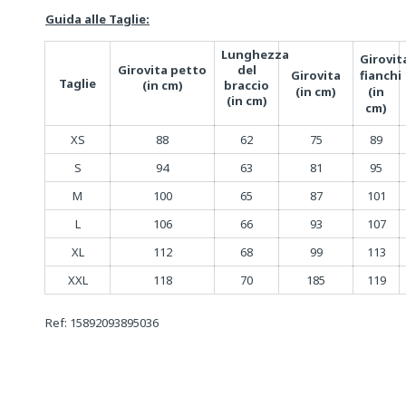
Guida alle Taglie:
Lunghezza
Girovit
Girovita
petto
del
Girovita
fianchi
Taglie
(in cm)
braccio
(in cm)
(in
(in cm)
cm)
XS
88
62
75
89
S
94
63
81
95
M
100
65
87
101
L
106
66
93
107
XL
112
68
99
113
XXL
118
70
185
119
Ref: 15892093895036