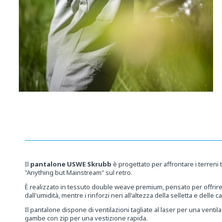
Media
aperti
8
in
una
finestra
modale
Il
pantalone
USWE Skrubb
è progettato per affrontare i terreni
"Anything but Mainstream" sul retro.
È realizzato in tessuto double weave premium, pensato per offrire
dall'umidità, mentre i rinforzi neri all'altezza della selletta e delle
Il pantalone dispone di ventilazioni tagliate al laser per una venti
gambe con zip per una vestizione rapida.