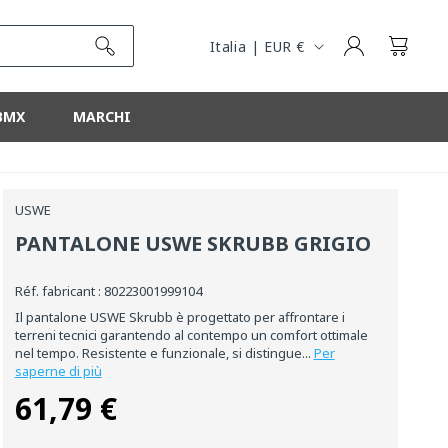
R
E
Connessione
Cestino
Italia | EUR €
G
I
BMX
MARCHI
O
N
E
USWE
PANTALONE USWE SKRUBB GRIGIO
Réf. fabricant : 80223001999104
Il pantalone USWE Skrubb è progettato per affrontare i
terreni tecnici garantendo al contempo un comfort ottimale
nel tempo. Resistente e funzionale, si distingue...
Per
saperne di più
61,79 €
Prezzo
normale