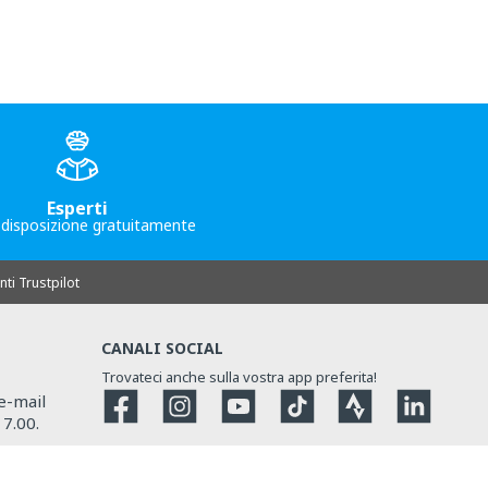
Esperti
 disposizione gratuitamente
nti Trustpilot
CANALI SOCIAL
Trovateci anche sulla vostra app preferita!
Facebook
Instagram
YouTube
TikTok
Strava
Strava
 e-mail
17.00.