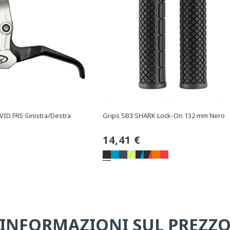
VID FR5 Sinistra/Destra
Grips SB3 SHARK Lock-On 132 mm Nero
Prezzo
14,41 €
normale
INFORMAZIONI SUL PREZZ