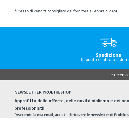
*
Prezzo di vendita consigliato dal fornitore a Febbraio 2024
Spedizione
In punto di ritiro o a domi
Le recensi
NEWSLETTER PROBIKESHOP
Approfitta delle offerte, delle novità ciclismo e dei con
professionisti!
Inserendo la mia email, accetto di ricevere le newsletter di Probike
MI ISCRIVO