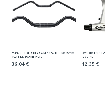
Manubrio RITCHEY COMP KYOTE Rise 35mm
Leva del Freno A
10D 31.8/800mm Nero
Argento
Prezzo
36,04 €
Prezzo
12,35 €
normale
normale