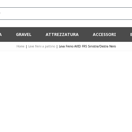
?
A
GRAVEL
ATTREZZATURA
ACCESSORI
Home
|
Leve freni a pattino
|
Leva Freno AVID FR5 Sinistra/Destra Nero