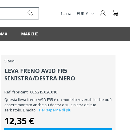
R
E
Connessione
Cestino
Italia | EUR €
G
I
BMX
MARCHI
O
N
E
SRAM
LEVA FRENO AVID FR5
SINISTRA/DESTRA NERO
Réf. fabricant : 00.5215.026.010
Questa lleva freno AVID FR5 è un modello reversibile che può
essere montato anche su destra o su sinistra del tuo
serbatoio. È molto...
Per saperne di più
12,35 €
Prezzo
normale