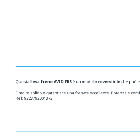
Media
aperti
1
in
una
finestra
modale
Questa l
leva freno AVID FR5
è un modello
reversibile
che può 
È molto solido e garantisce una frenata eccellente. Potenza e comfo
Ref: 9223792001373