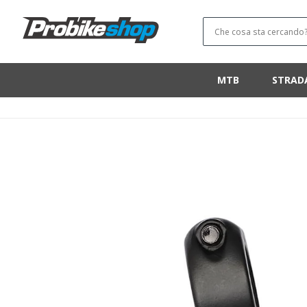
SALTA E VAI
AL
CONTENUTO
Che cosa sta cercando
MTB
STRAD
VAI ALLE
INFORMAZIONI
SUL PRODOTTO