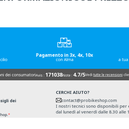
Pagamento in 3x, 4x, 10x
cilio
con Alma
a tua
171038
4.7/5
oni dei consumatori
Vedi
tutte le recensioni
clie
Avis :
Note :
CERCHI AIUTO?
contact@probikeshop.com
sigli dei
I nostri tecnici sono disponibili per
dal lunedì al venerdì dalle 8.30 alle 
shop.