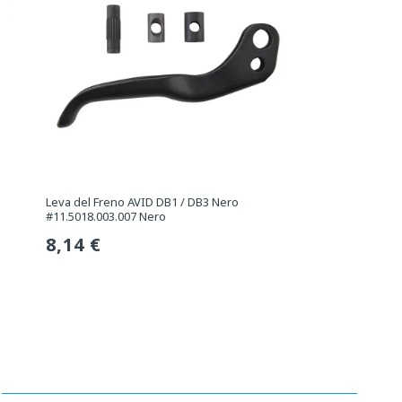
Leva del Freno AVID DB1 / DB3 Nero
#11.5018.003.007 Nero
Prezzo
8,14 €
normale
O