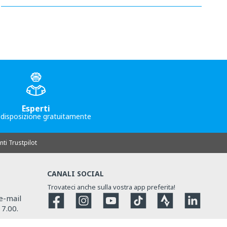
O
Esperti
 disposizione gratuitamente
nti Trustpilot
CANALI SOCIAL
Trovateci anche sulla vostra app preferita!
Facebook
Instagram
YouTube
TikTok
Strava
Strava
 e-mail
17.00.