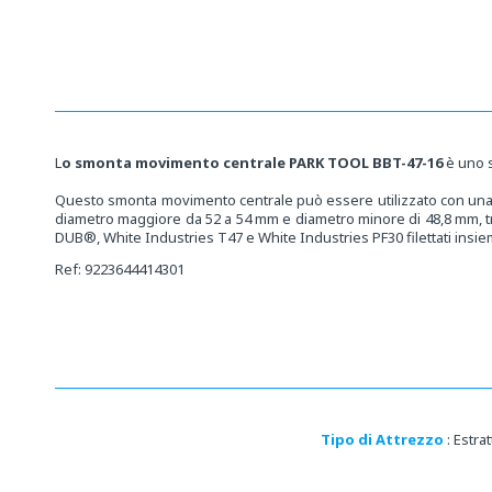
Media
aperti
a
4
in
i
una
finestra
f
modale
L
o smonta movimento centrale PARK TOOL BBT-47-16
è uno s
Questo smonta movimento centrale può essere utilizzato con una ch
diametro maggiore da 52 a 54 mm e diametro minore di 48,8 mm,
DUB®, White Industries T47 e White Industries PF30 filettati insie
Ref: 9223644414301
Tipo di Attrezzo
: Est