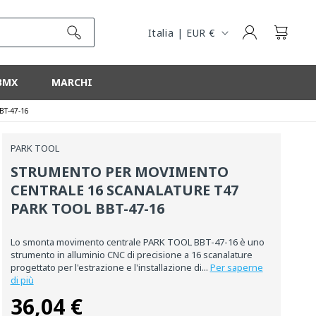
R
E
Connessione
Cestino
Italia | EUR €
G
I
BMX
MARCHI
O
BT-47-16
N
E
PARK TOOL
STRUMENTO PER MOVIMENTO
CENTRALE 16 SCANALATURE T47
PARK TOOL BBT-47-16
Lo smonta movimento centrale PARK TOOL BBT-47-16 è uno
strumento in alluminio CNC di precisione a 16 scanalature
progettato per l'estrazione e l'installazione di...
Per saperne
di più
36,04 €
Prezzo