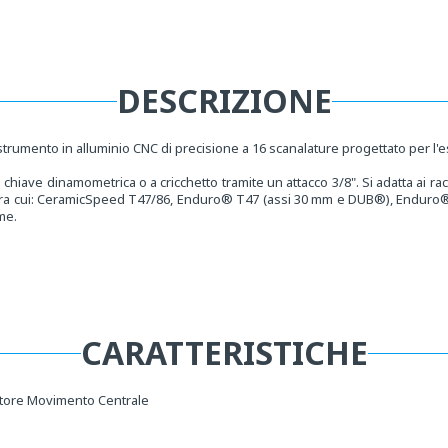
Media
perti
5
n
una
inestra
DESCRIZIONE
modale
trumento in alluminio CNC di precisione a 16 scanalature progettato per l'est
iave dinamometrica o a cricchetto tramite un attacco 3/8". Si adatta ai ra
 tra cui: CeramicSpeed T47/86, Enduro® T47 (assi 30 mm e DUB®), Endur
me.
CARATTERISTICHE
rattore Movimento Centrale