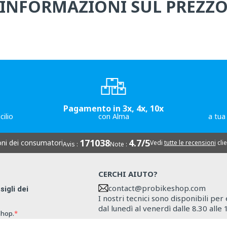
INFORMAZIONI SUL PREZZ
Pagamento in 3x, 4x, 10x
cilio
con Alma
a tua
171038
4.7/5
oni dei consumatori
Vedi
tutte le recensioni
clie
Avis :
Note :
CERCHI AIUTO?
contact@probikeshop.com
sigli dei
I nostri tecnici sono disponibili per
dal lunedì al venerdì dalle 8.30 alle 
shop.