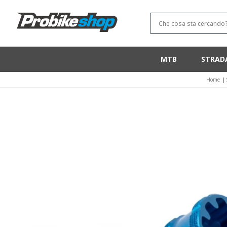
SALTA E VAI
AL
CONTENUTO
Che cosa sta cercando
MTB
STRAD
Home
|
VAI ALLE
INFORMAZIONI
SUL PRODOTTO