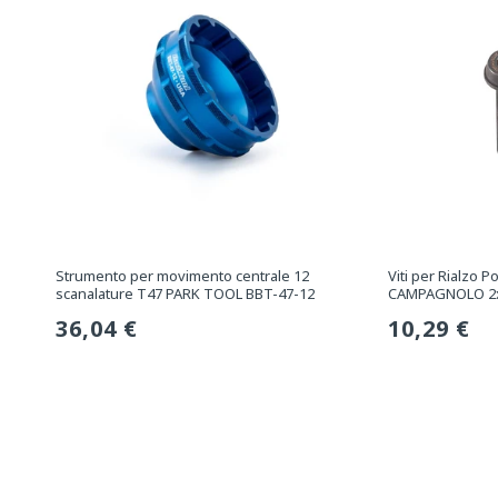
Strumento per movimento centrale 12
Viti per Rialzo 
scanalature T47 PARK TOOL BBT-47-12
CAMPAGNOLO 2
Prezzo
36,04 €
Prezzo
10,29 €
normale
normale