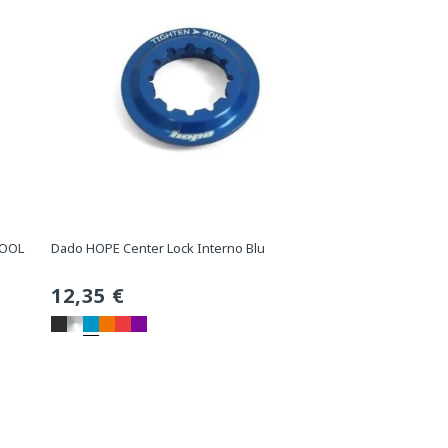
TOOL
Dado HOPE Center Lock Interno Blu
Prezzo
12,35 €
normale