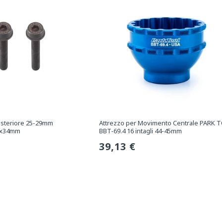
Posteriore 25-29mm
Attrezzo per Movimento Centrale PARK 
x34mm
BBT-69.4 16 intagli 44-45mm
Prezzo
39,13 €
normale