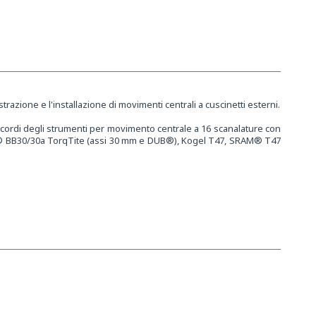
razione e l'installazione di movimenti centrali a cuscinetti esterni.
ccordi degli strumenti per movimento centrale a 16 scanalature con
o® BB30/30a TorqTite (assi 30 mm e DUB®), Kogel T47, SRAM® T47